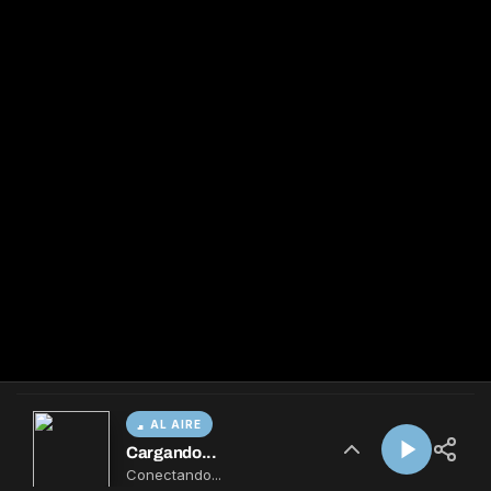
AL AIRE
Cargando...
Conectando...