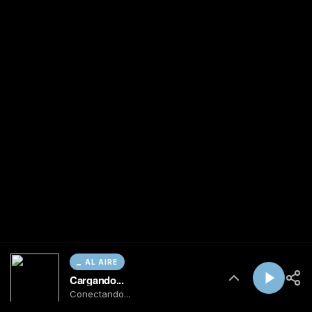
AL AIRE
Cargando...
Conectando...