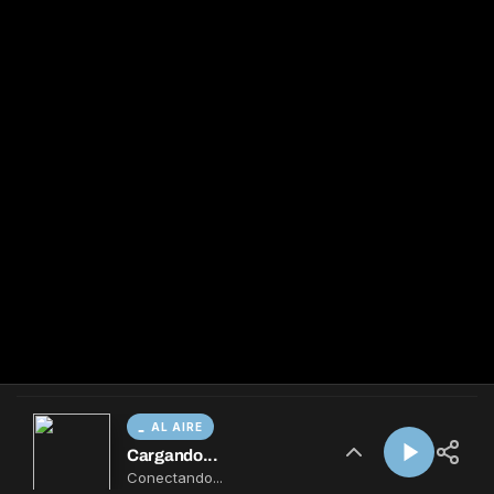
AL AIRE
Cargando...
Conectando...