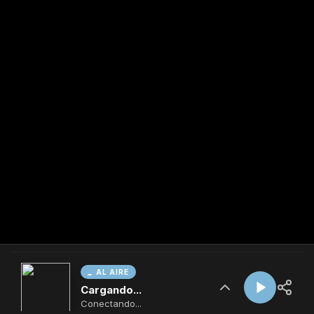
AL AIRE
Cargando...
Conectando...