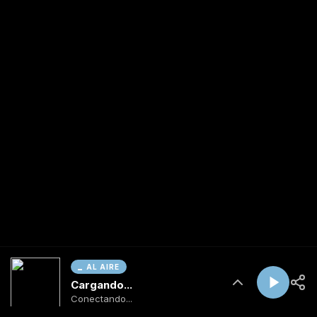
AL AIRE
Cargando...
Conectando...