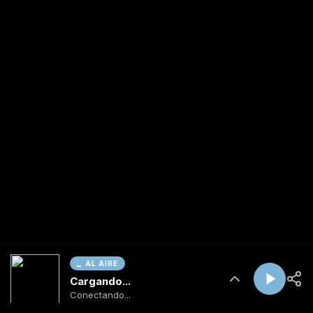
AL AIRE
Cargando...
Conectando...