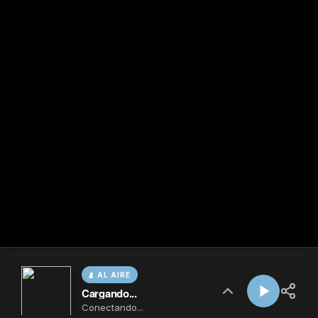
AL AIRE
Cargando...
Conectando...