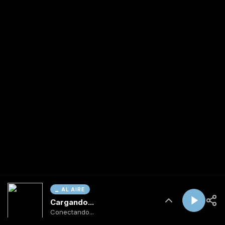
AL AIRE
Cargando...
Conectando...