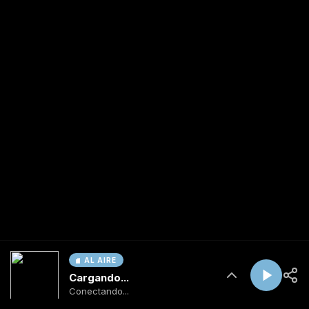
AL AIRE
Cargando...
Conectando...