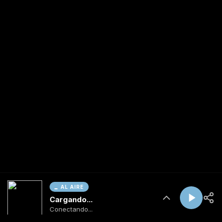
AL AIRE
Cargando...
Conectando...