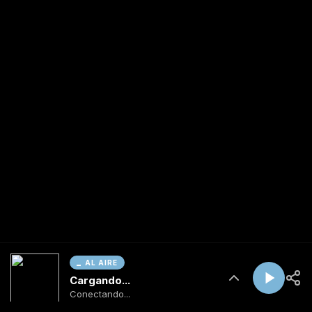
AL AIRE
Cargando...
Conectando...