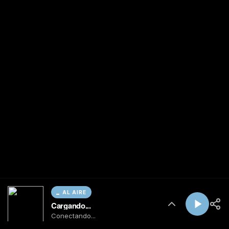
AL AIRE
Cargando...
Conectando...