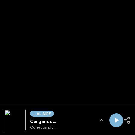
AL AIRE
Cargando...
Conectando...