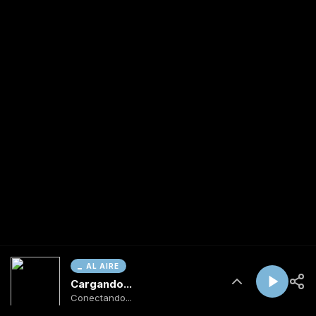
AL AIRE
Cargando...
Conectando...