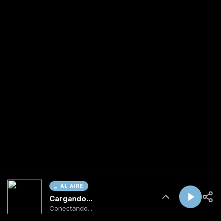
AL AIRE
Cargando...
Conectando...