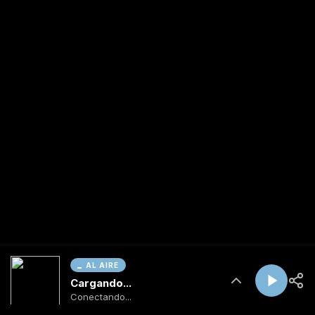
AL AIRE
Cargando...
Conectando...