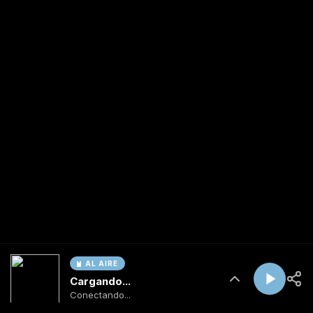
AL AIRE
Cargando...
Conectando...