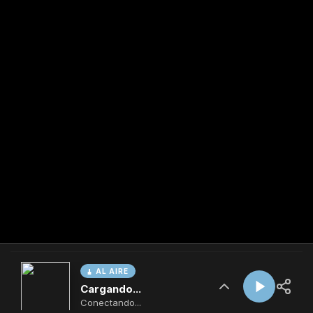
AL AIRE
Cargando...
Conectando...