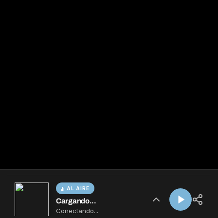
AL AIRE
Cargando...
Conectando...