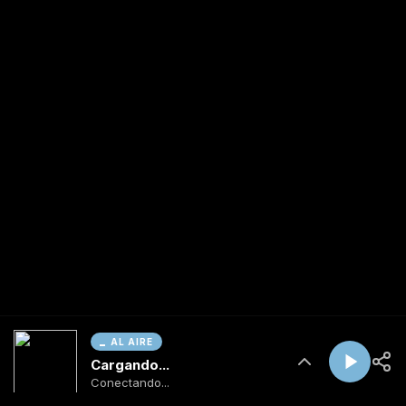
AL AIRE
Cargando...
Conectando...