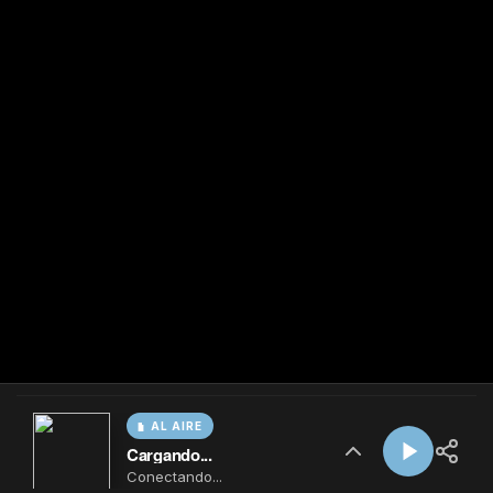
AL AIRE
Cargando...
Conectando...