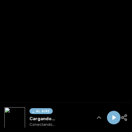
AL AIRE
Cargando...
Conectando...