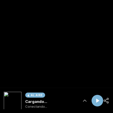
AL AIRE
Cargando...
Conectando...