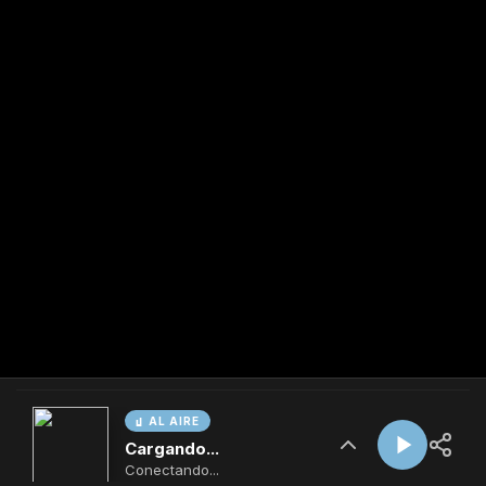
AL AIRE
Cargando...
Conectando...