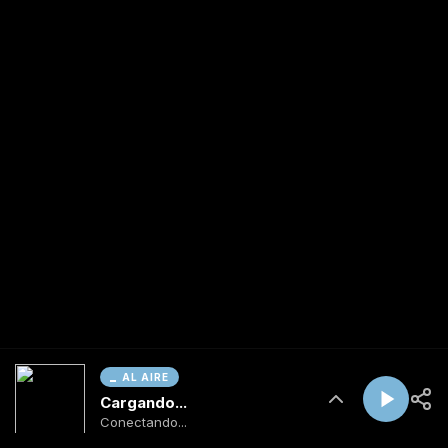
AL AIRE
Cargando...
Conectando...