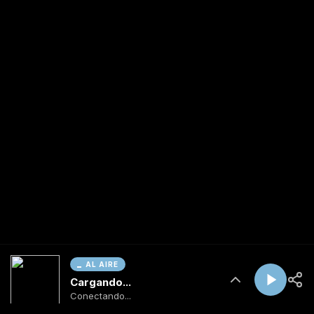
AL AIRE
Cargando...
Conectando...