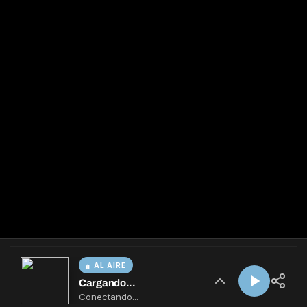
AL AIRE
Cargando...
Conectando...