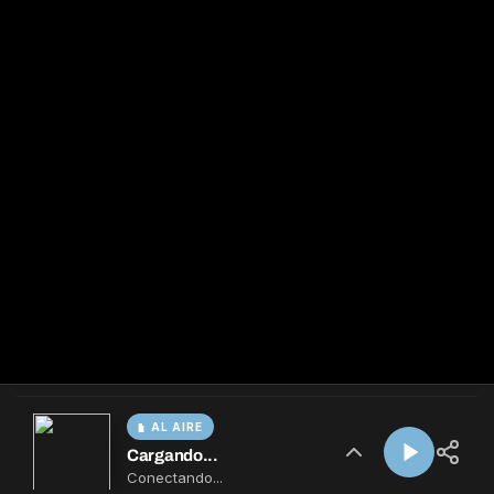
AL AIRE
Cargando...
Conectando...