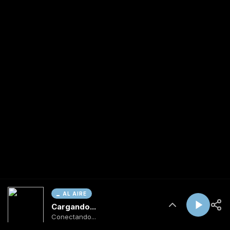
AL AIRE
Cargando...
Conectando...