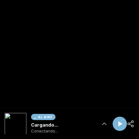
AL AIRE
Cargando...
Conectando...