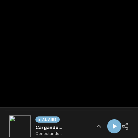
AL AIRE
Cargando...
Conectando...