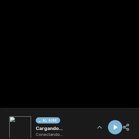
AL AIRE
Cargando...
Conectando...