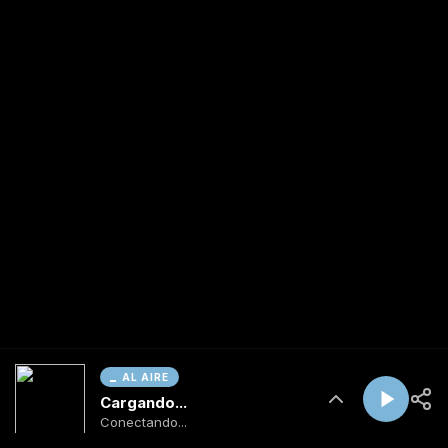
AL AIRE
Cargando...
Conectando...