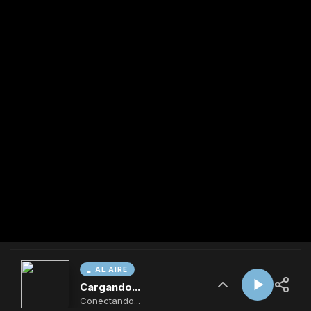
AL AIRE
Cargando...
Conectando...