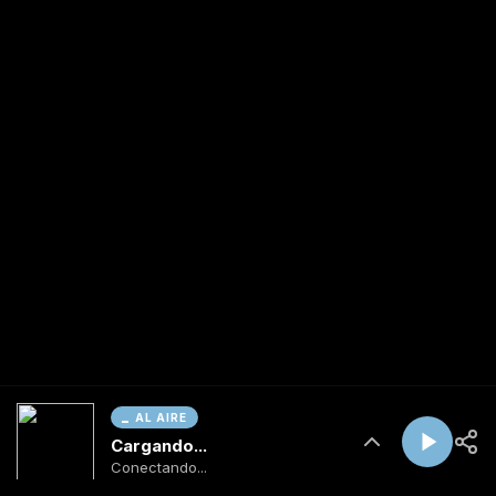
AL AIRE
Cargando...
Conectando...