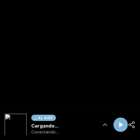
AL AIRE
Cargando...
Conectando...