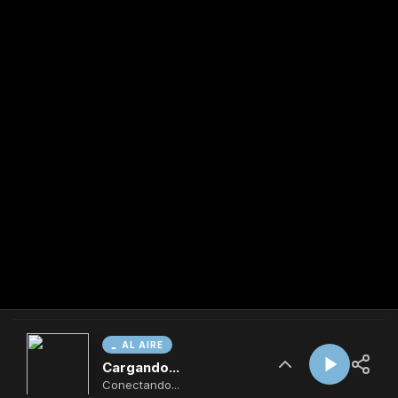
AL AIRE
Cargando...
Conectando...