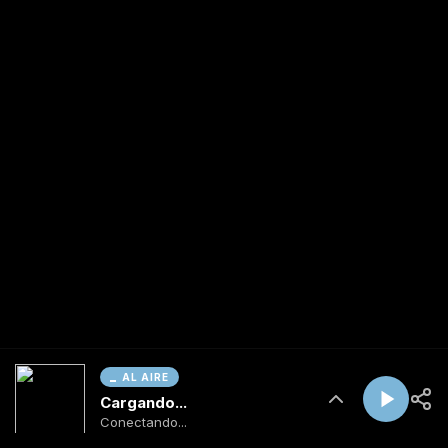
AL AIRE
Cargando...
Conectando...