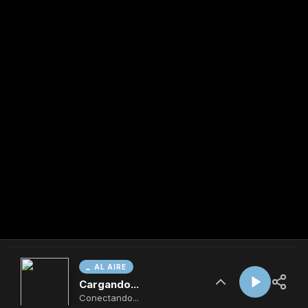
AL AIRE
Cargando...
Conectando...