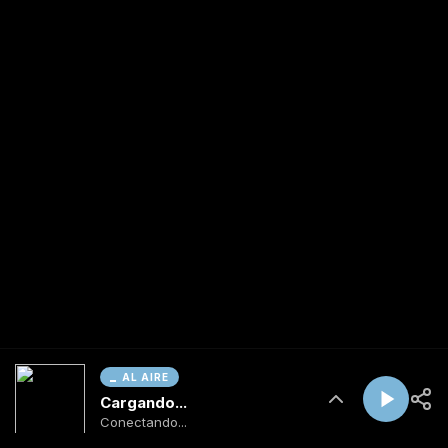
AL AIRE
Cargando...
Conectando...