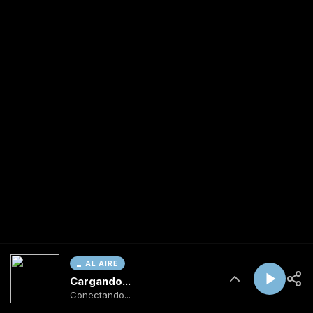
AL AIRE
Cargando...
Conectando...