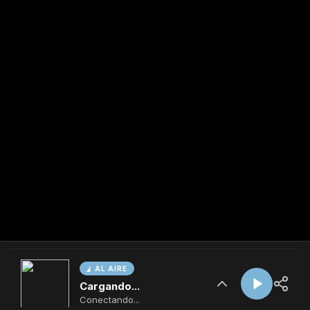
AL AIRE
Cargando...
Conectando...