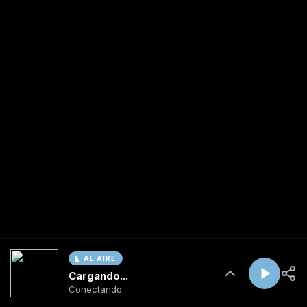
AL AIRE
Cargando...
Conectando...