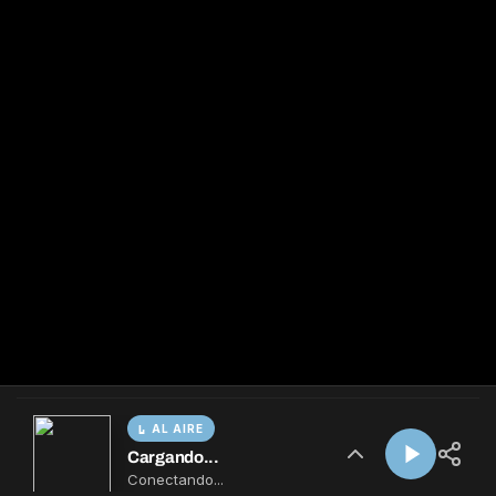
AL AIRE
Cargando...
Conectando...