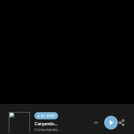
AL AIRE
Cargando...
Conectando...