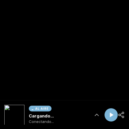
AL AIRE
Cargando...
Conectando...