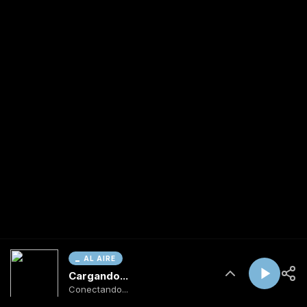
AL AIRE
Cargando...
Conectando...