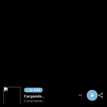
AL AIRE
Cargando...
Conectando...