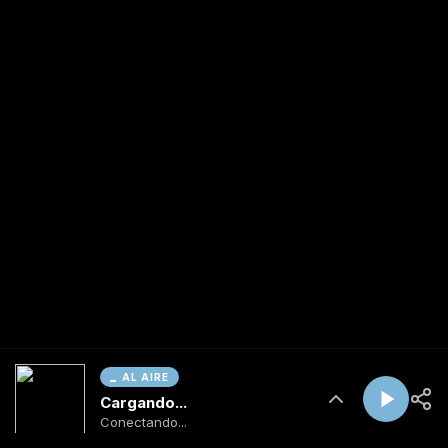
AL AIRE
Cargando...
Conectando...