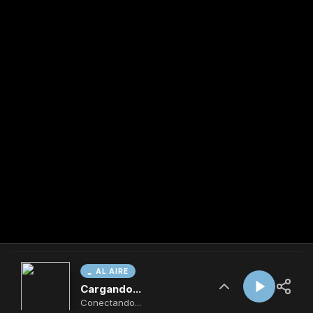
AL AIRE
Cargando...
Conectando...